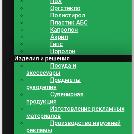
ПВХ
Оргстекло
Полистирол
Пластик АБС
Капролон
Акрил
Гипс
Поролон
Изделия и решения
Посуда и
аксессуары
Предметы
рукоделия
Сувенирная
продукция
Изготовление рекламных
материалов
Производство наружней
рекламы