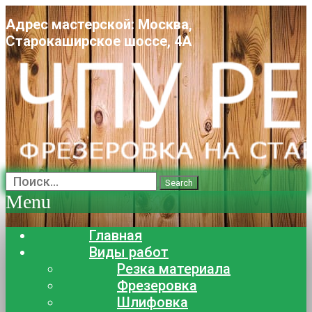
Адрес мастерской: Москва,
Старокаширское шоссе, 4А
Search
Menu
Главная
Виды работ
Резка материала
Фрезеровка
Шлифовка