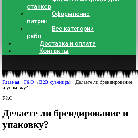
станков
Оформление
витрин
Все категории
работ
Доставка и оплата
Контакты
Главная
→
F&Q
→
B2B-сувениры
→
Делаете ли брендирование
и упаковку?
F&Q
Делаете ли брендирование и
упаковку?