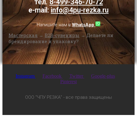
тел.
8-499-346-70-72
e-mail:
info@4pu-rezka.ru
Напишите нам в
WhatsApp
Мастерская
→
B2B-сувениры
→
Делаете ли
брендирование и упаковку?
Instagram
Facebook
Twitter
Google-plus
Pinterest
ООО "ЧПУ РЕЗКА" - все права защищены