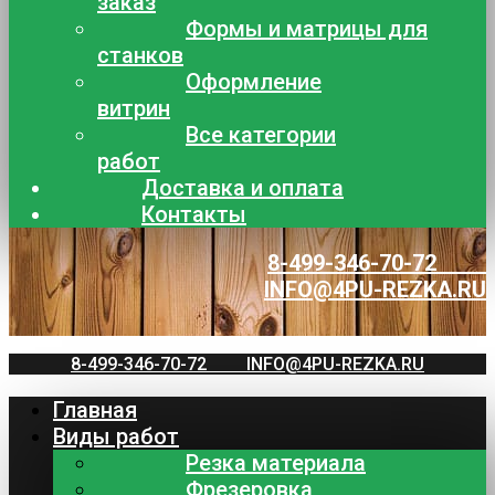
заказ
Формы и матрицы для
станков
Оформление
витрин
Все категории
работ
Доставка и оплата
Контакты
8-499-346-70-72
INFO@4PU-REZKA.RU
8-499-346-70-72
INFO@4PU-REZKA.RU
Главная
Виды работ
Резка материала
Фрезеровка