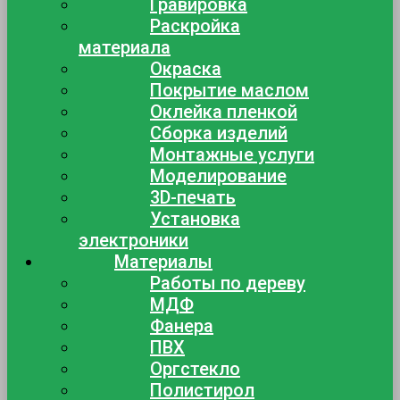
Гравировка
Раскройка
материала
Окраска
Покрытие маслом
Оклейка пленкой
Сборка изделий
Монтажные услуги
Моделирование
3D-печать
Установка
электроники
Материалы
Работы по дереву
МДФ
Фанера
ПВХ
Оргстекло
Полистирол