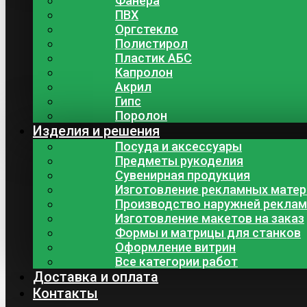
Фанера
ПВХ
Оргстекло
Полистирол
Пластик АБС
Капролон
Акрил
Гипс
Поролон
Изделия и решения
Посуда и аксессуары
Предметы рукоделия
Сувенирная продукция
Изготовление рекламных мате
Производство наружней рекла
Изготовление макетов на заказ
Формы и матрицы для станков
Оформление витрин
Все категории работ
Доставка и оплата
Контакты