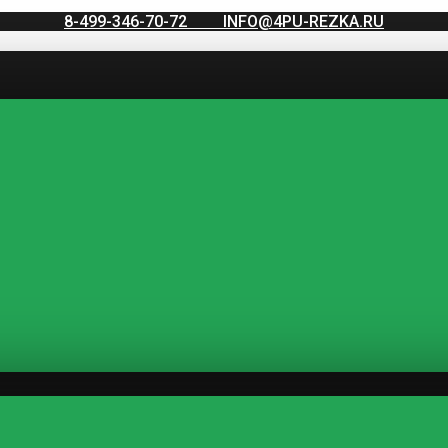
8-499-346-70-72
INFO@4PU-REZKA.RU