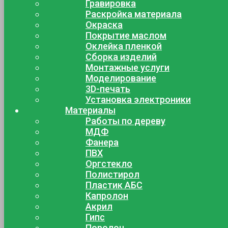
Гравировка
Раскройка материала
Окраска
Покрытие маслом
Оклейка пленкой
Сборка изделий
Монтажные услуги
Моделирование
3D-печать
Установка электроники
Материалы
Работы по дереву
МДФ
Фанера
ПВХ
Оргстекло
Полистирол
Пластик АБС
Капролон
Акрил
Гипс
Поролон