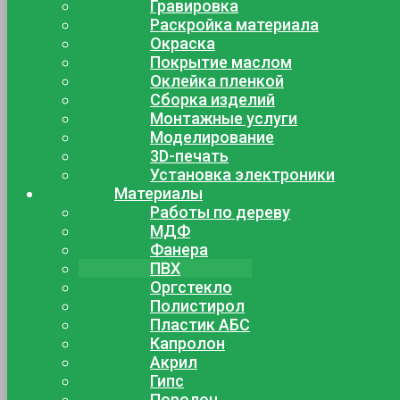
Гравировка
Раскройка материала
Окраска
Покрытие маслом
Оклейка пленкой
Сборка изделий
Монтажные услуги
Моделирование
3D-печать
Установка электроники
Материалы
Работы по дереву
МДФ
Фанера
ПВХ
Оргстекло
Полистирол
Пластик АБС
Капролон
Акрил
Гипс
Поролон