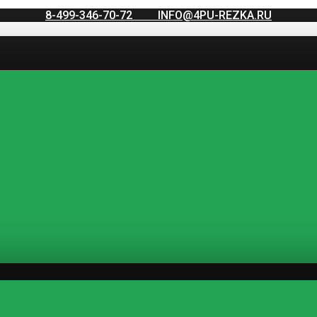
8-499-346-70-72
INFO@4PU-REZKA.RU