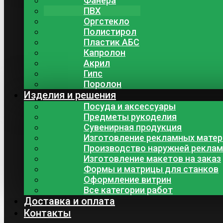
Фанера
ПВХ
Оргстекло
Полистирол
Пластик АБС
Капролон
Акрил
Гипс
Поролон
Изделия и решения
Посуда и аксессуары
Предметы рукоделия
Сувенирная продукция
Изготовление рекламных мате
Производство наружней рекла
Изготовление макетов на заказ
Формы и матрицы для станков
Оформление витрин
Все категории работ
Доставка и оплата
Контакты