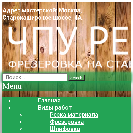
Адрес мастерской: Москва,
Старокаширское шоссе, 4А
Search
Menu
Главная
Виды работ
Резка материала
Фрезеровка
Шлифовка