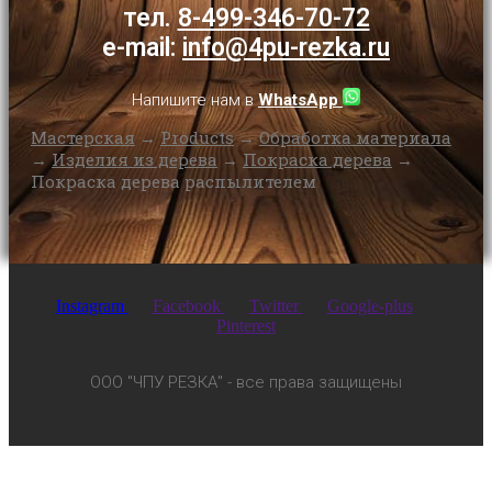
тел.
8-499-346-70-72
e-mail:
info@4pu-rezka.ru
Напишите нам в
WhatsApp
Мастерская
→
Products
→
Обработка материала
→
Изделия из дерева
→
Покраска дерева
→
Покраска дерева распылителем
Instagram
Facebook
Twitter
Google-plus
Pinterest
ООО "ЧПУ РЕЗКА" - все права защищены