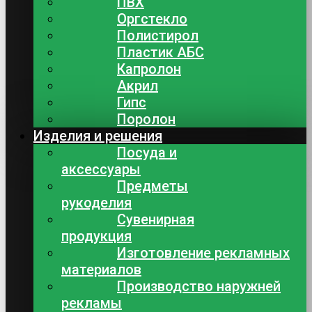
ПВХ
Оргстекло
Полистирол
Пластик АБС
Капролон
Акрил
Гипс
Поролон
Изделия и решения
Посуда и
аксессуары
Предметы
рукоделия
Сувенирная
продукция
Изготовление рекламных
материалов
Производство наружней
рекламы