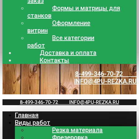
заказ
Формы и матрицы для
станков
Оформление
витрин
Все категории
работ
Доставка и оплата
Контакты
8-499-346-70-72
INFO@4PU-REZKA.RU
8-499-346-70-72
INFO@4PU-REZKA.RU
Главная
Виды работ
Резка материала
Фрезеровка