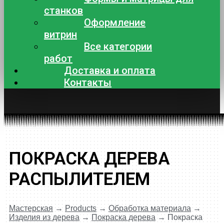
станков
Оформление
витрин
Все категории
работ
Доставка и оплата
Контакты
ПОКРАСКА ДЕРЕВА
РАСПЫЛИТЕЛЕМ
Мастерская
→
Products
→
Обработка материала
→
Изделия из дерева
→
Покраска дерева
→
Покраска