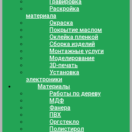
Гравировка
Раскройка
материала
Окраска
Покрытие маслом
Оклейка пленкой
Сборка изделий
Монтажные услуги
Моделирование
3D-печать
Установка
электроники
Материалы
Работы по дереву
МДФ
Фанера
ПВХ
Оргстекло
Полистирол