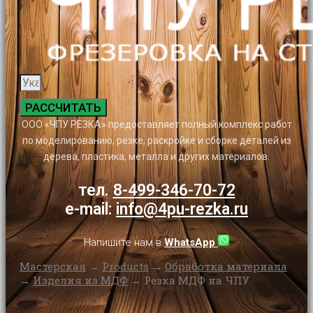
РАССЧИТАТЬ
ООО «ЧПУ РЕЗКА» предоставляет полный комплекс работ
по моделированию, резке, раскройке и сборке деталей из
дерева, пластика, металла и других материалов.
тел.
8-499-346-70-72
e-mail:
info@4pu-rezka.ru
Напишите нам в
WhatsApp
Мастерская
→
Products
→
Обработка материала
→
Изделия из МДФ
→
Резка МДФ на ЧПУ