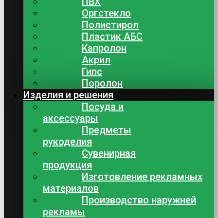
ПВХ
Оргстекло
Полистирол
Пластик АБС
Капролон
Акрил
Гипс
Поролон
Изделия и решения
Посуда и
аксессуары
Предметы
рукоделия
Сувенирная
продукция
Изготовление рекламных
материалов
Производство наружней
рекламы