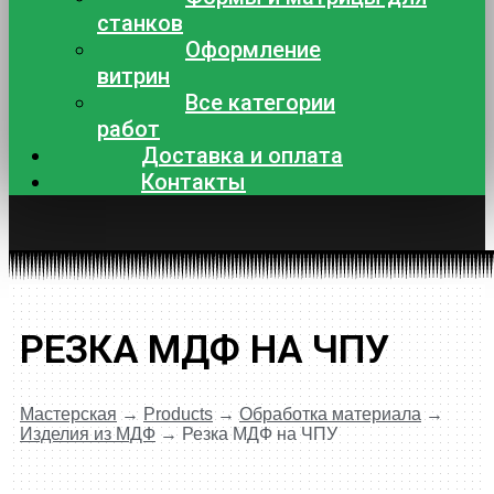
станков
Оформление
витрин
Все категории
работ
Доставка и оплата
Контакты
РЕЗКА МДФ НА ЧПУ
Мастерская
→
Products
→
Обработка материала
→
Изделия из МДФ
→
Резка МДФ на ЧПУ