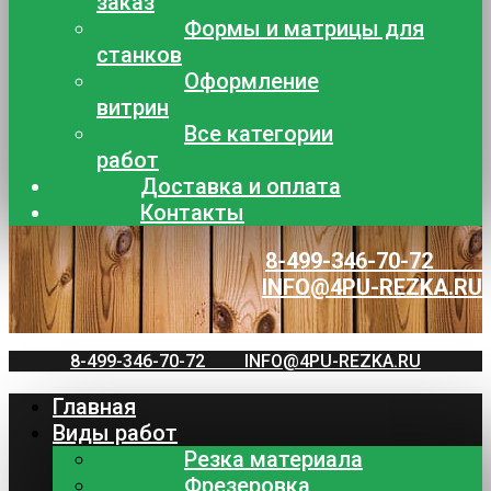
заказ
Формы и матрицы для
станков
Оформление
витрин
Все категории
работ
Доставка и оплата
Контакты
8-499-346-70-72
INFO@4PU-REZKA.RU
8-499-346-70-72
INFO@4PU-REZKA.RU
Главная
Виды работ
Резка материала
Фрезеровка