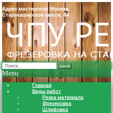
Адрес мастерской: Москва,
Старокаширское шоссе, 4А
Search
Menu
Главная
Виды работ
Резка материала
Фрезеровка
Шлифовка