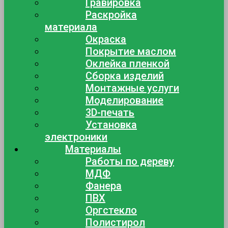
Гравировка
Раскройка
материала
Окраска
Покрытие маслом
Оклейка пленкой
Сборка изделий
Монтажные услуги
Моделирование
3D-печать
Установка
электроники
Материалы
Работы по дереву
МДФ
Фанера
ПВХ
Оргстекло
Полистирол