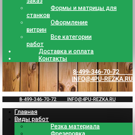
заказ
Формы и матрицы для
станков
Оформление
витрин
Все категории
работ
Доставка и оплата
Контакты
8-499-346-70-72
INFO@4PU-REZKA.RU
8-499-346-70-72
INFO@4PU-REZKA.RU
Главная
Виды работ
Резка материала
Фрезеровка