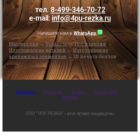
тел.
8-499-346-70-72
e-mail:
info@4pu-rezka.ru
Напишите нам в
WhatsApp
Мастерская
→
Products
→
Тип изделий
→
Изготовление деталей
→
Изготовление
крепежных элементов
→
3D печать болтов
Instagram
Facebook
Twitter
Google-plus
Pinterest
ООО "ЧПУ РЕЗКА" - все права защищены