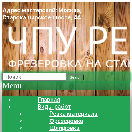
Адрес мастерской: Москва,
Старокаширское шоссе, 4А
Search
Menu
Главная
Виды работ
Резка материала
Фрезеровка
Шлифовка