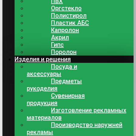
ПВХ
Оргстекло
Полистирол
Пластик АБС
Капролон
Акрил
Гипс
Поролон
Изделия и решения
Посуда и
аксессуары
Предметы
рукоделия
Сувенирная
продукция
Изготовление рекламных
материалов
Производство наружней
рекламы