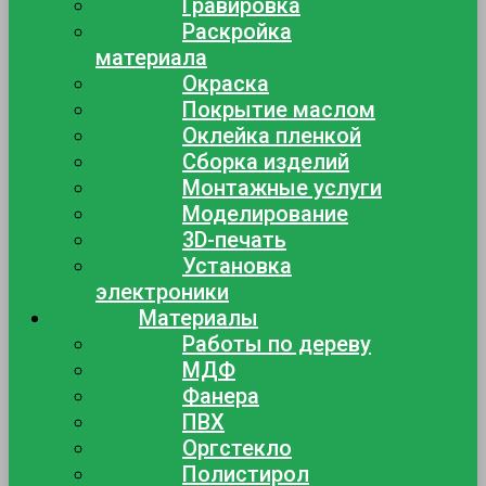
Гравировка
Раскройка
материала
Окраска
Покрытие маслом
Оклейка пленкой
Сборка изделий
Монтажные услуги
Моделирование
3D-печать
Установка
электроники
Материалы
Работы по дереву
МДФ
Фанера
ПВХ
Оргстекло
Полистирол