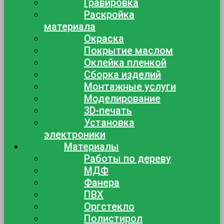
Гравировка
Раскройка
материала
Окраска
Покрытие маслом
Оклейка пленкой
Сборка изделий
Монтажные услуги
Моделирование
3D-печать
Установка
электроники
Материалы
Работы по дереву
МДФ
Фанера
ПВХ
Оргстекло
Полистирол