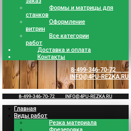
заказ
Формы и матрицы для
станков
Оформление
витрин
Все категории
работ
Доставка и оплата
Контакты
8-499-346-70-72
INFO@4PU-REZKA.RU
8-499-346-70-72
INFO@4PU-REZKA.RU
Главная
Виды работ
Резка материала
Фрезеровка