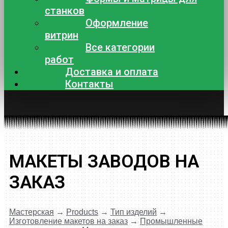
станков
Оформление
витрин
Все категории
работ
Доставка и оплата
Контакты
МАКЕТЫ ЗАВОДОВ НА
ЗАКАЗ
Мастерская
→
Products
→
Тип изделий
→
Изготовление макетов на заказ
→
Промышленные