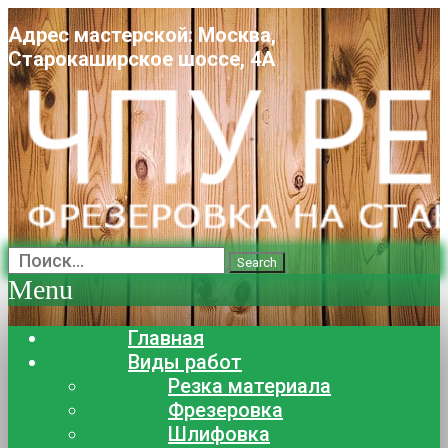
Адрес мастерской: Москва,
Старокаширское шоссе, 4А
Search
Menu
Главная
Виды работ
Резка материала
Фрезеровка
Шлифовка