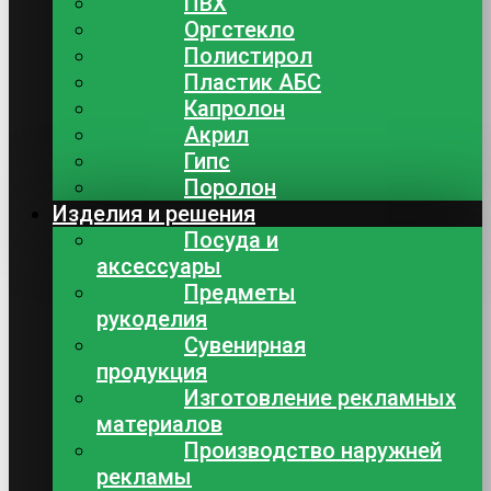
ПВХ
Оргстекло
Полистирол
Пластик АБС
Капролон
Акрил
Гипс
Поролон
Изделия и решения
Посуда и
аксессуары
Предметы
рукоделия
Сувенирная
продукция
Изготовление рекламных
материалов
Производство наружней
рекламы