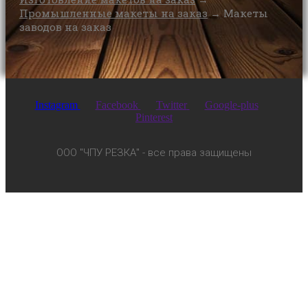
Промышленные макеты на заказ
→
Макеты
заводов на заказ
Instagram
Facebook
Twitter
Google-plus
Pinterest
ООО "ЧПУ РЕЗКА" - все права защищены