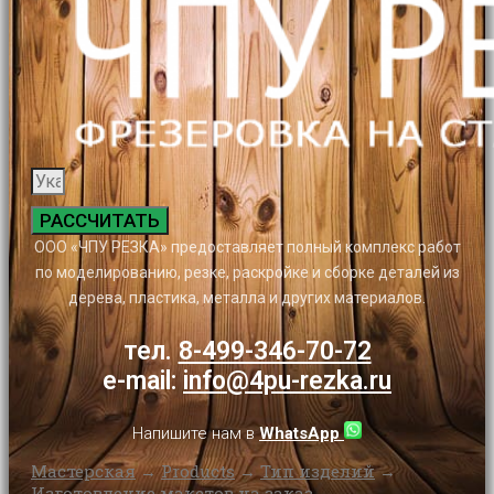
РАССЧИТАТЬ
ООО «ЧПУ РЕЗКА» предоставляет полный комплекс работ
по моделированию, резке, раскройке и сборке деталей из
дерева, пластика, металла и других материалов.
тел.
8-499-346-70-72
e-mail:
info@4pu-rezka.ru
Напишите нам в
WhatsApp
Мастерская
→
Products
→
Тип изделий
→
Изготовление макетов на заказ
→