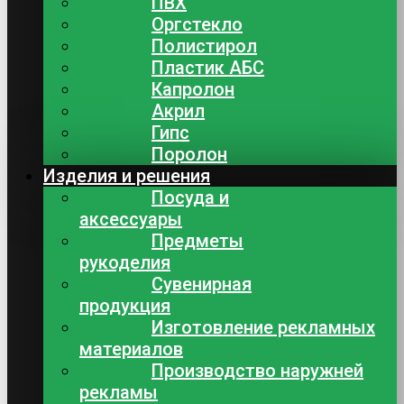
ПВХ
Оргстекло
Полистирол
Пластик АБС
Капролон
Акрил
Гипс
Поролон
Изделия и решения
Посуда и
аксессуары
Предметы
рукоделия
Сувенирная
продукция
Изготовление рекламных
материалов
Производство наружней
рекламы