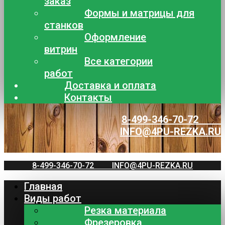
заказ
Формы и матрицы для
станков
Оформление
витрин
Все категории
работ
Доставка и оплата
Контакты
8-499-346-70-72
INFO@4PU-REZKA.RU
8-499-346-70-72
INFO@4PU-REZKA.RU
Главная
Виды работ
Резка материала
Фрезеровка