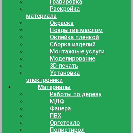
Гравировка
Раскройка
материала
Окраска
Покрытие маслом
Оклейка пленкой
Сборка изделий
Монтажные услуги
Моделирование
3D-печать
Установка
электроники
Материалы
Работы по дереву
МДФ
Фанера
ПВХ
Оргстекло
Полистирол