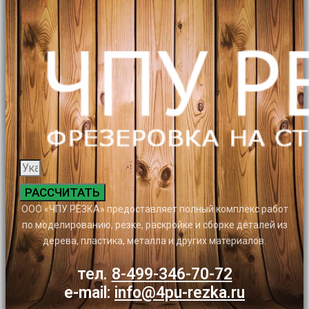
РАССЧИТАТЬ
ООО «ЧПУ РЕЗКА» предоставляет полный комплекс работ
по моделированию, резке, раскройке и сборке деталей из
дерева, пластика, металла и других материалов.
тел.
8-499-346-70-72
e-mail:
info@4pu-rezka.ru