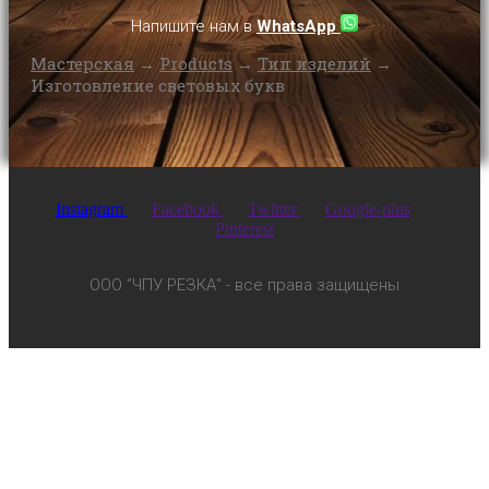
Напишите нам в
WhatsApp
Мастерская
→
Products
→
Тип изделий
→
Изготовление световых букв
Instagram
Facebook
Twitter
Google-plus
Pinterest
ООО "ЧПУ РЕЗКА" - все права защищены