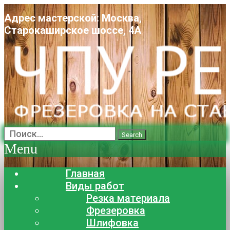
Адрес мастерской: Москва,
Старокаширское шоссе, 4А
Search
Menu
Главная
Виды работ
Резка материала
Фрезеровка
Шлифовка