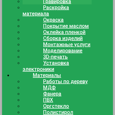
Гравировка
Раскройка
материала
Окраска
Покрытие маслом
Оклейка пленкой
Сборка изделий
Монтажные услуги
Моделирование
3D-печать
Установка
электроники
Материалы
Работы по дереву
МДФ
Фанера
ПВХ
Оргстекло
Полистирол