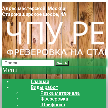
Адрес мастерской: Москва,
Старокаширское шоссе, 4А
Search
Menu
Главная
Виды работ
Резка материала
Фрезеровка
Шлифовка