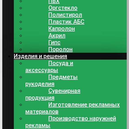
ПВХ
Оргстекло
Полистирол
Пластик АБС
Капролон
Акрил
Гипс
Поролон
Изделия и решения
Посуда и
аксессуары
Предметы
рукоделия
Сувенирная
продукция
Изготовление рекламных
материалов
Производство наружней
рекламы