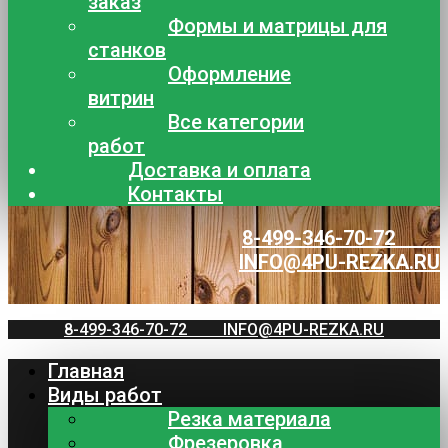
заказ
Формы и матрицы для
станков
Оформление
витрин
Все категории
работ
Доставка и оплата
Контакты
8-499-346-70-72
INFO@4PU-REZKA.RU
8-499-346-70-72
INFO@4PU-REZKA.RU
Главная
Виды работ
Резка материала
Фрезеровка