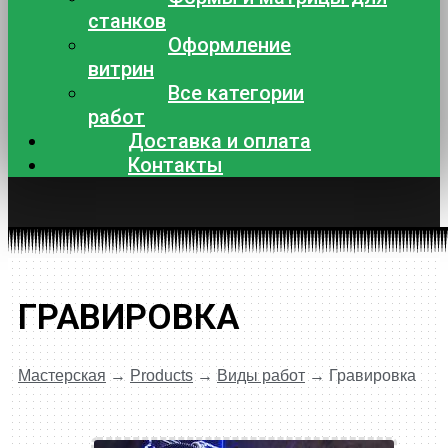
станков
Оформление
витрин
Все категории
работ
Доставка и оплата
Контакты
ГРАВИРОВКА
Мастерская
→
Products
→
Виды работ
→
Гравировка