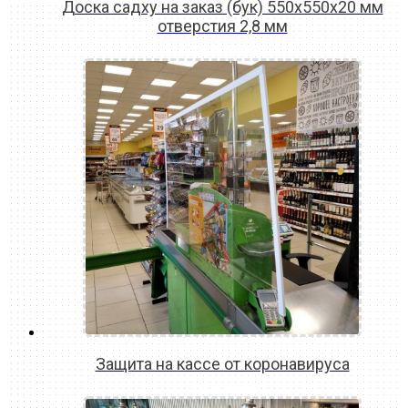
Доска садху на заказ (бук) 550х550х20 мм
отверстия 2,8 мм
READ MORE
Защита на кассе от коронавируса
READ MORE