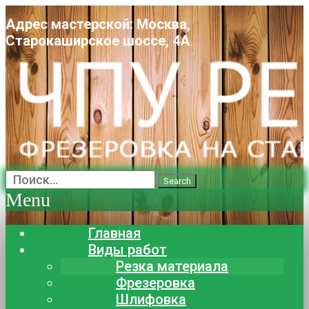
Адрес мастерской: Москва,
Старокаширское шоссе, 4А
Search
Menu
Главная
Виды работ
Резка материала
Фрезеровка
Шлифовка