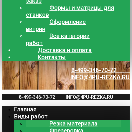
заказ
Формы и матрицы для
станков
Оформление
витрин
Все категории
работ
Доставка и оплата
Контакты
8-499-346-70-72
INFO@4PU-REZKA.RU
8-499-346-70-72
INFO@4PU-REZKA.RU
Главная
Виды работ
Резка материала
Фрезеровка