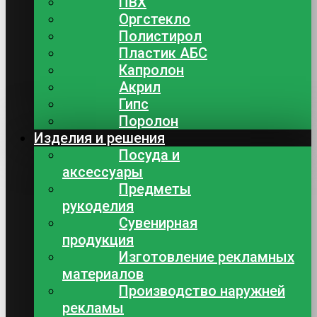
ПВХ
Оргстекло
Полистирол
Пластик АБС
Капролон
Акрил
Гипс
Поролон
Изделия и решения
Посуда и
аксессуары
Предметы
рукоделия
Сувенирная
продукция
Изготовление рекламных
материалов
Производство наружней
рекламы