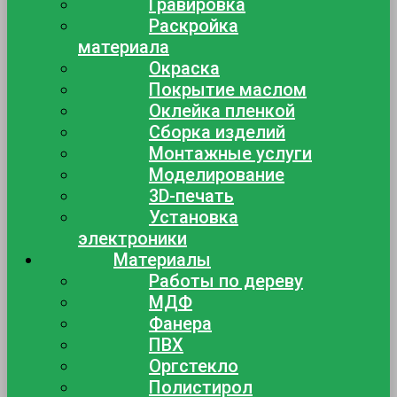
Гравировка
Раскройка
материала
Окраска
Покрытие маслом
Оклейка пленкой
Сборка изделий
Монтажные услуги
Моделирование
3D-печать
Установка
электроники
Материалы
Работы по дереву
МДФ
Фанера
ПВХ
Оргстекло
Полистирол