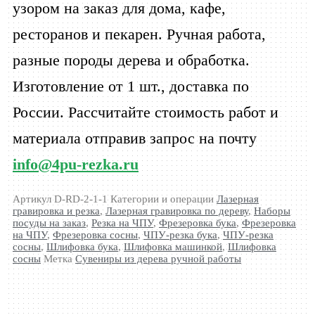
узором на заказ для дома, кафе,
ресторанов и пекарен. Ручная работа,
разные породы дерева и обработка.
Изготовление от 1 шт., доставка по
России. Рассчитайте стоимость работ и
материала отправив запрос на почту
info@4pu-rezka.ru
Артикул
D-RD-2-1-1
Категории и операции
Лазерная
гравировка и резка
,
Лазерная гравировка по дереву
,
Наборы
посуды на заказ
,
Резка на ЧПУ
,
Фрезеровка бука
,
Фрезеровка
на ЧПУ
,
Фрезеровка сосны
,
ЧПУ-резка бука
,
ЧПУ-резка
сосны
,
Шлифовка бука
,
Шлифовка машинкой
,
Шлифовка
сосны
Метка
Сувениры из дерева ручной работы