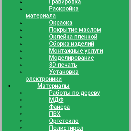
Гравировка
Раскройка
материала
Окраска
Покрытие маслом
Оклейка пленкой
Сборка изделий
Монтажные услуги
Моделирование
3D-печать
Установка
электроники
Материалы
Работы по дереву
МДФ
Фанера
ПВХ
Оргстекло
Полистирол