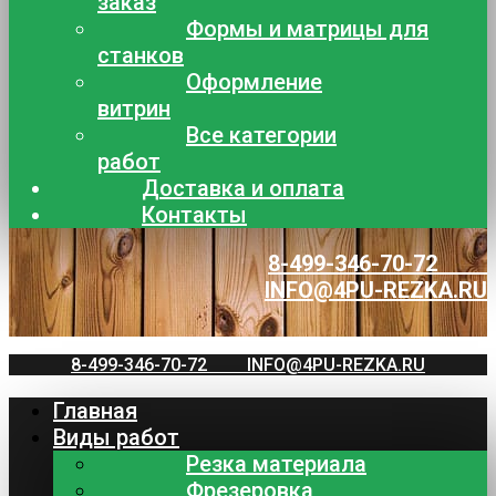
заказ
Формы и матрицы для
станков
Оформление
витрин
Все категории
работ
Доставка и оплата
Контакты
8-499-346-70-72
INFO@4PU-REZKA.RU
8-499-346-70-72
INFO@4PU-REZKA.RU
Главная
Виды работ
Резка материала
Фрезеровка