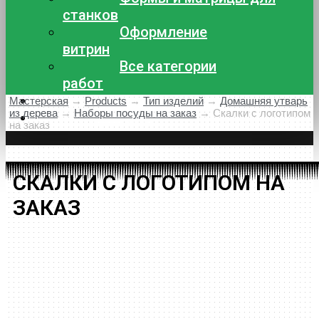
станков
Оформление
витрин
Все категории
работ
Доставка и оплата
Мастерская
→
Products
→
Тип изделий
→
Домашняя утварь
из дерева
→
Наборы посуды на заказ
→
Скалки с логотипом
Контакты
на заказ
СКАЛКИ С ЛОГОТИПОМ НА
ЗАКАЗ