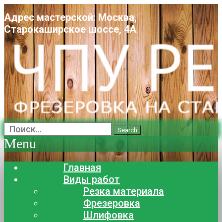
Адрес мастерской: Москва,
Старокаширское шоссе, 4А
Search
Menu
Главная
Виды работ
Резка материала
Фрезеровка
Шлифовка