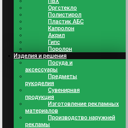
ПВХ
Оргстекло
Полистирол
Пластик АБС
Капролон
Акрил
Гипс
Поролон
Изделия и решения
Посуда и
аксессуары
Предметы
рукоделия
Сувенирная
продукция
Изготовление рекламных
материалов
Производство наружней
рекламы