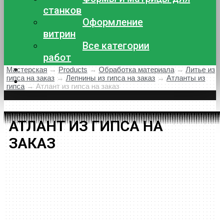
станков
Оформление
витрин
Все категории
работ
Доставка и оплата
Мастерская
→
Products
→
Обработка материала
→
Литье из
гипса на заказ
→
Лепнины из гипса на заказ
→
Атланты из
Контакты
гипса
→
Атлант из гипса на заказ
АТЛАНТ ИЗ ГИПСА НА
ЗАКАЗ