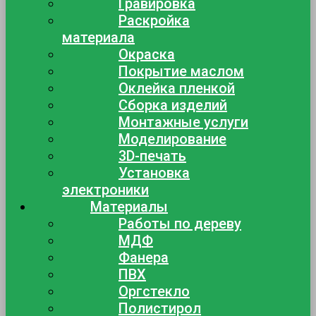
Гравировка
Раскройка
материала
Окраска
Покрытие маслом
Оклейка пленкой
Сборка изделий
Монтажные услуги
Моделирование
3D-печать
Установка
электроники
Материалы
Работы по дереву
МДФ
Фанера
ПВХ
Оргстекло
Полистирол