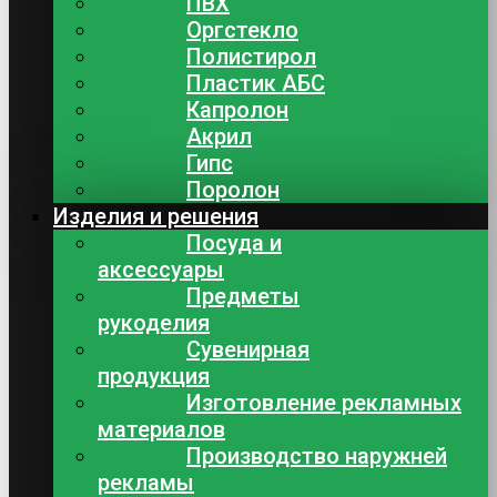
ПВХ
Оргстекло
Полистирол
Пластик АБС
Капролон
Акрил
Гипс
Поролон
Изделия и решения
Посуда и
аксессуары
Предметы
рукоделия
Сувенирная
продукция
Изготовление рекламных
материалов
Производство наружней
рекламы