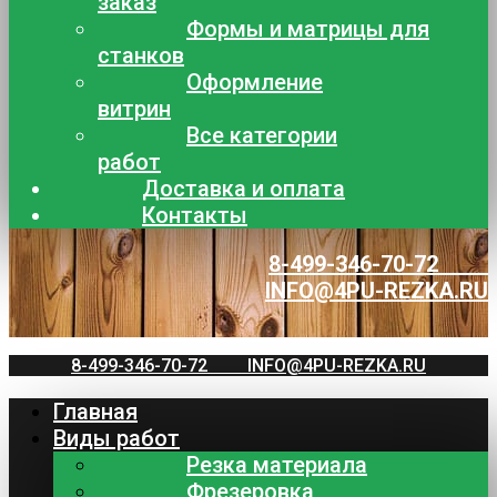
заказ
Формы и матрицы для
станков
Оформление
витрин
Все категории
работ
Доставка и оплата
Контакты
8-499-346-70-72
INFO@4PU-REZKA.RU
8-499-346-70-72
INFO@4PU-REZKA.RU
Главная
Виды работ
Резка материала
Фрезеровка