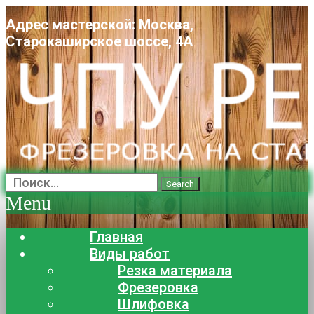
Адрес мастерской: Москва,
Старокаширское шоссе, 4А
Search
Menu
Главная
Виды работ
Резка материала
Фрезеровка
Шлифовка