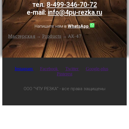
тел.
8-499-346-70-72
e-mail:
info@4pu-rezka.ru
Напишите нам в
WhatsApp
Мастерская
→
Products
→
АК-47
Instagram
Facebook
Twitter
Google-plus
Pinterest
ООО "ЧПУ РЕЗКА" - все права защищены