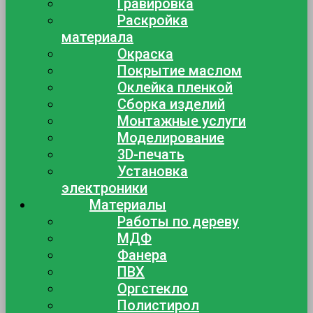
Гравировка
Раскройка
материала
Окраска
Покрытие маслом
Оклейка пленкой
Сборка изделий
Монтажные услуги
Моделирование
3D-печать
Установка
электроники
Материалы
Работы по дереву
МДФ
Фанера
ПВХ
Оргстекло
Полистирол