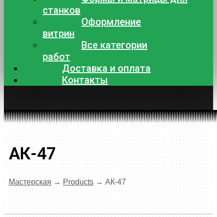
станков
Оформление
витрин
Все категории
работ
Доставка и оплата
Контакты
АК-47
Мастерская
→
Products
→
АК-47