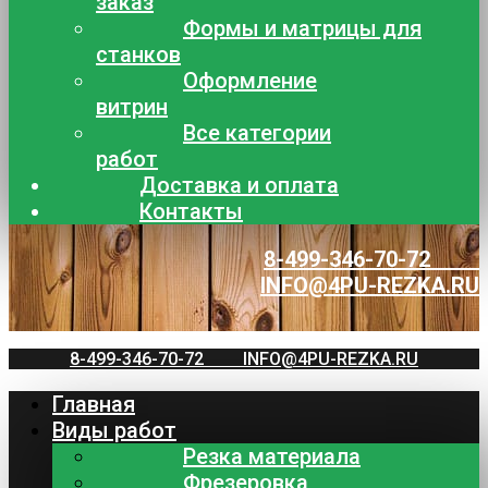
заказ
Формы и матрицы для
станков
Оформление
витрин
Все категории
работ
Доставка и оплата
Контакты
8-499-346-70-72
INFO@4PU-REZKA.RU
8-499-346-70-72
INFO@4PU-REZKA.RU
Главная
Виды работ
Резка материала
Фрезеровка