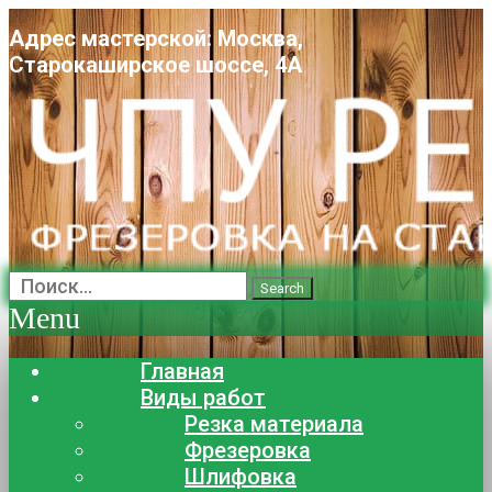
Адрес мастерской: Москва,
Старокаширское шоссе, 4А
Search
Menu
Главная
Виды работ
Резка материала
Фрезеровка
Шлифовка