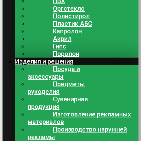
ПВХ
Оргстекло
Полистирол
Пластик АБС
Капролон
Акрил
Гипс
Поролон
Изделия и решения
Посуда и
аксессуары
Предметы
рукоделия
Сувенирная
продукция
Изготовление рекламных
материалов
Производство наружней
рекламы