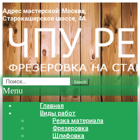
Адрес мастерской: Москва,
Старокаширское шоссе, 4А
Search
Menu
Главная
Виды работ
Резка материала
Фрезеровка
Шлифовка