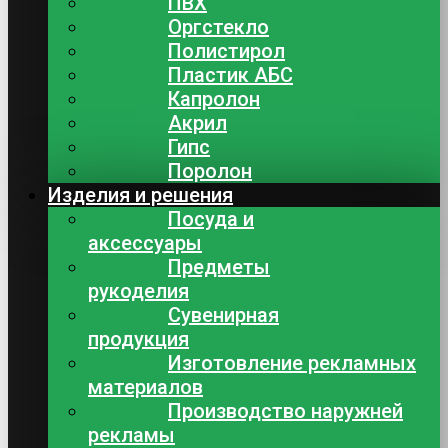
ПВХ
Оргстекло
Полистирол
Пластик АБС
Капролон
Акрил
Гипс
Поролон
Изделия и решения
Посуда и
аксессуары
Предметы
рукоделия
Сувенирная
продукция
Изготовление рекламных
материалов
Производство наружней
рекламы