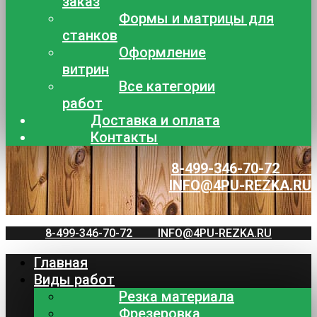
заказ
Формы и матрицы для
станков
Оформление
витрин
Все категории
работ
Доставка и оплата
Контакты
8-499-346-70-72
INFO@4PU-REZKA.RU
8-499-346-70-72
INFO@4PU-REZKA.RU
Главная
Виды работ
Резка материала
Фрезеровка