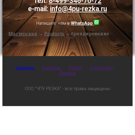
тел.
8-499-346-70-72
e-mail:
info@4pu-rezka.ru
Напишите нам в
WhatsApp
Мастерская
→
Products
→
брендирование
Instagram
Facebook
Twitter
Google-plus
Pinterest
ООО "ЧПУ РЕЗКА" - все права защищены