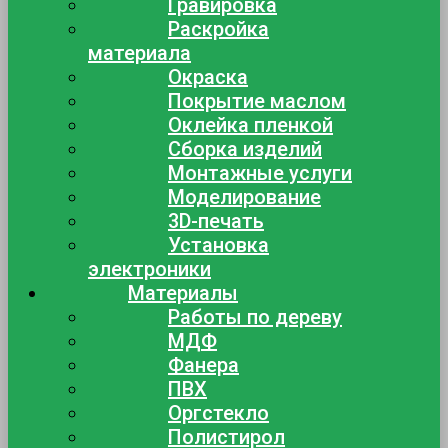
Гравировка
Раскройка
материала
Окраска
Покрытие маслом
Оклейка пленкой
Сборка изделий
Монтажные услуги
Моделирование
3D-печать
Установка
электроники
Материалы
Работы по дереву
МДФ
Фанера
ПВХ
Оргстекло
Полистирол