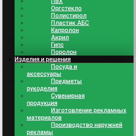
ПВХ
Оргстекло
Полистирол
Пластик АБС
Капролон
Акрил
Гипс
Поролон
Изделия и решения
Посуда и
аксессуары
Предметы
рукоделия
Сувенирная
продукция
Изготовление рекламных
материалов
Производство наружней
рекламы