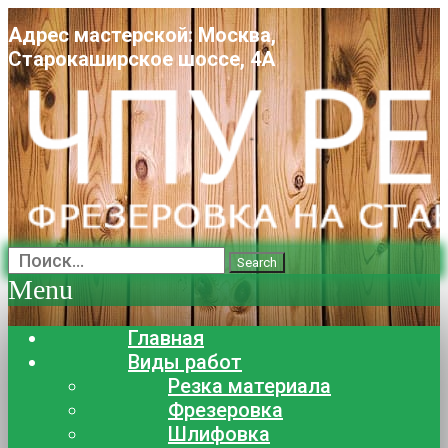
Адрес мастерской: Москва,
Старокаширское шоссе, 4А
Search
Menu
Главная
Виды работ
Резка материала
Фрезеровка
Шлифовка