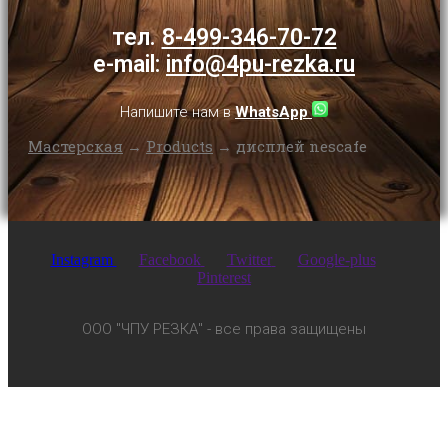
тел.
8-499-346-70-72
e-mail:
info@4pu-rezka.ru
Напишите нам в
WhatsApp
Мастерская
→
Products
→
дисплей nescafe
Instagram
Facebook
Twitter
Google-plus
Pinterest
ООО "ЧПУ РЕЗКА" - все права защищены