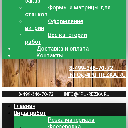
заказ
Формы и матрицы для
станков
Оформление
витрин
Все категории
работ
Доставка и оплата
Контакты
8-499-346-70-72
INFO@4PU-REZKA.RU
8-499-346-70-72
INFO@4PU-REZKA.RU
Главная
Виды работ
Резка материала
Фрезеровка