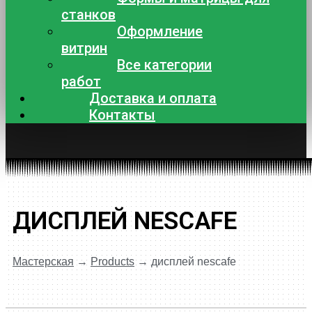
станков
Оформление
витрин
Все категории
работ
Доставка и оплата
Контакты
ДИСПЛЕЙ NESCAFE
Мастерская
→
Products
→
дисплей nescafe