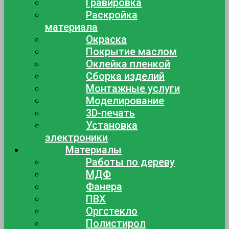
Гравировка
Раскройка
материала
Окраска
Покрытие маслом
Оклейка пленкой
Сборка изделий
Монтажные услуги
Моделирование
3D-печать
Установка
электроники
Материалы
Работы по дереву
МДФ
Фанера
ПВХ
Оргстекло
Полистирол