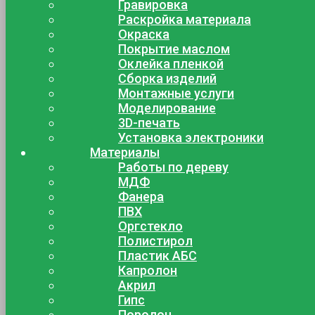
Гравировка
Раскройка материала
Окраска
Покрытие маслом
Оклейка пленкой
Сборка изделий
Монтажные услуги
Моделирование
3D-печать
Установка электроники
Материалы
Работы по дереву
МДФ
Фанера
ПВХ
Оргстекло
Полистирол
Пластик АБС
Капролон
Акрил
Гипс
Поролон