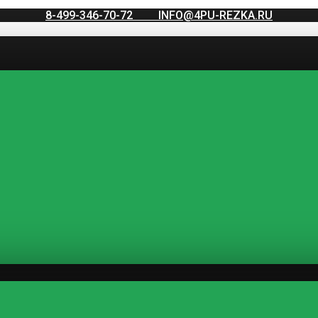
8-499-346-70-72
INFO@4PU-REZKA.RU