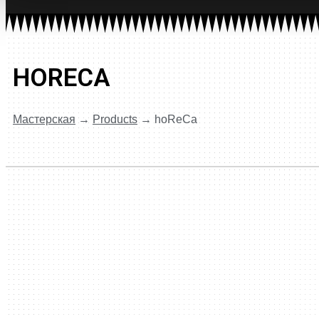
HORECA
Мастерская
→
Products
→
hoReCa