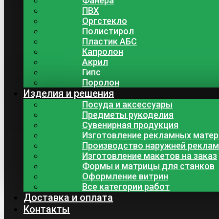
Фанера
ПВХ
Оргстекло
Полистирол
Пластик АБС
Капролон
Акрил
Гипс
Поролон
Изделия и решения
Посуда и аксессуары
Предметы рукоделия
Сувенирная продукция
Изготовление рекламных мате
Производство наружней рекла
Изготовление макетов на заказ
Формы и матрицы для станков
Оформление витрин
Все категории работ
Доставка и оплата
Контакты