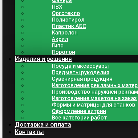
Фанера
ПВХ
Оргстекло
Полистирол
Пластик АБС
Капролон
Акрил
Гипс
Поролон
Изделия и решения
Посуда и аксессуары
Предметы рукоделия
Сувенирная продукция
Изготовление рекламных мате
Производство наружней рекла
Изготовление макетов на заказ
Формы и матрицы для станков
Оформление витрин
Все категории работ
Доставка и оплата
Контакты