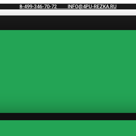
8-499-346-70-72
INFO@4PU-REZKA.RU