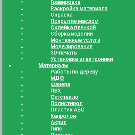
Гравировка
Раскройка материала
Окраска
Покрытие маслом
Оклейка пленкой
Сборка изделий
Монтажные услуги
Моделирование
3D-печать
Установка электроники
Материалы
Работы по дереву
МДФ
Фанера
ПВХ
Оргстекло
Полистирол
Пластик АБС
Капролон
Акрил
Гипс
Поролон