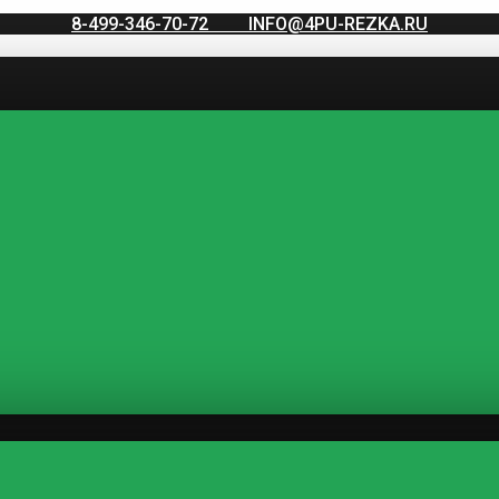
8-499-346-70-72
INFO@4PU-REZKA.RU