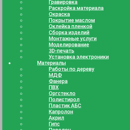
Гравировка
Раскройка материала
Окраска
Покрытие маслом
Оклейка пленкой
Сборка изделий
Монтажные услуги
Моделирование
3D-печать
Установка электроники
Материалы
Работы по дереву
МДФ
Фанера
ПВХ
Оргстекло
Полистирол
Пластик АБС
Капролон
Акрил
Гипс
Поролон