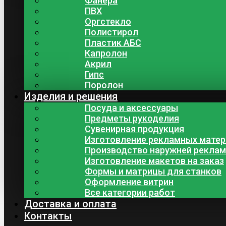
Фанера
ПВХ
Оргстекло
Полистирол
Пластик АБС
Капролон
Акрил
Гипс
Поролон
Изделия и решения
Посуда и аксессуары
Предметы рукоделия
Сувенирная продукция
Изготовление рекламных мате
Производство наружней рекла
Изготовление макетов на заказ
Формы и матрицы для станков
Оформление витрин
Все категории работ
Доставка и оплата
Контакты