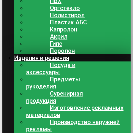
ПВХ
Оргстекло
Полистирол
Пластик АБС
Капролон
Акрил
Гипс
Поролон
Изделия и решения
Посуда и
аксессуары
Предметы
рукоделия
Сувенирная
продукция
Изготовление рекламных
материалов
Производство наружней
рекламы