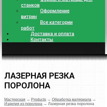
станков
Оформление
витрин
Все категории
работ
Доставка и оплата
Контакты
ЛАЗЕРНАЯ РЕЗКА
ПОРОЛОНА
Мастерская
→
Products
→
Обработка материала
→
Изделия из поролона
→
Лазерная резка поролона