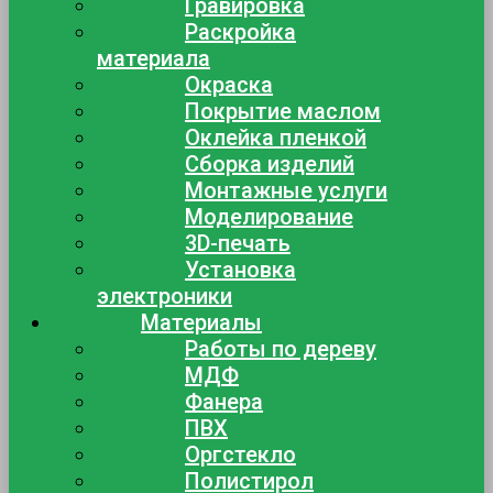
Гравировка
Раскройка
материала
Окраска
Покрытие маслом
Оклейка пленкой
Сборка изделий
Монтажные услуги
Моделирование
3D-печать
Установка
электроники
Материалы
Работы по дереву
МДФ
Фанера
ПВХ
Оргстекло
Полистирол