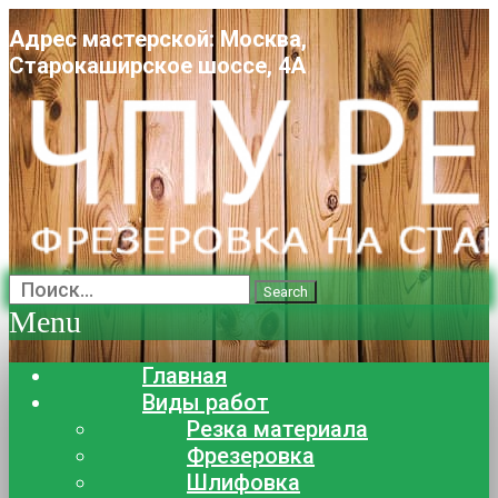
Адрес мастерской: Москва,
Старокаширское шоссе, 4А
Search
Menu
Главная
Виды работ
Резка материала
Фрезеровка
Шлифовка