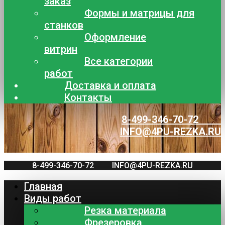
заказ
Формы и матрицы для
станков
Оформление
витрин
Все категории
работ
Доставка и оплата
Контакты
8-499-346-70-72
INFO@4PU-REZKA.RU
8-499-346-70-72
INFO@4PU-REZKA.RU
Главная
Виды работ
Резка материала
Фрезеровка