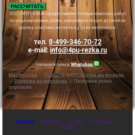
РАССЧИТАТЬ
ООО «ЧПУ РЕЗКА» предоставляет полный комплекс работ
по моделированию, резке, раскройке и сборке деталей из
дерева, пластика, металла и других материалов.
тел.
8-499-346-70-72
e-mail:
info@4pu-rezka.ru
Напишите нам в
WhatsApp
Мастерская
→
Products
→
Обработка материала
→
Изделия из поролона
→
Лазерная резка
поролона
Instagram
Facebook
Twitter
Google-plus
Pinterest