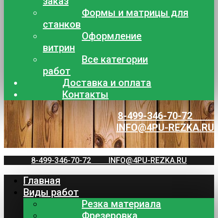
заказ
Формы и матрицы для
станков
Оформление
витрин
Все категории
работ
Доставка и оплата
Контакты
8-499-346-70-72
INFO@4PU-REZKA.RU
8-499-346-70-72
INFO@4PU-REZKA.RU
Главная
Виды работ
Резка материала
Фрезеровка