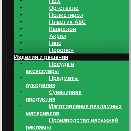
ПВХ
Оргстекло
Полистирол
Пластик АБС
Капролон
Акрил
Гипс
Поролон
Изделия и решения
Посуда и
аксессуары
Предметы
рукоделия
Сувенирная
продукция
Изготовление рекламных
материалов
Производство наружней
рекламы