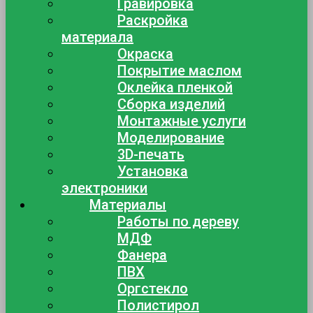
Гравировка
Раскройка
материала
Окраска
Покрытие маслом
Оклейка пленкой
Сборка изделий
Монтажные услуги
Моделирование
3D-печать
Установка
электроники
Материалы
Работы по дереву
МДФ
Фанера
ПВХ
Оргстекло
Полистирол