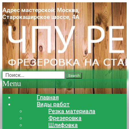
Адрес мастерской: Москва,
Старокаширское шоссе, 4А
Search
Menu
Главная
Виды работ
Резка материала
Фрезеровка
Шлифовка