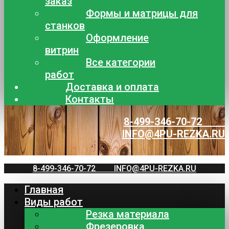
заказ
Формы и матрицы для
станков
Оформление
витрин
Все категории
работ
Доставка и оплата
Контакты
8-499-346-70-72
INFO@4PU-REZKA.RU
8-499-346-70-72
INFO@4PU-REZKA.RU
Главная
Виды работ
Резка материала
Фрезеровка