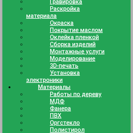
Гравировка
Раскройка
материала
Окраска
Покрытие маслом
Оклейка пленкой
Сборка изделий
Монтажные услуги
Моделирование
3D-печать
Установка
электроники
Материалы
Работы по дереву
МДФ
Фанера
ПВХ
Оргстекло
Полистирол