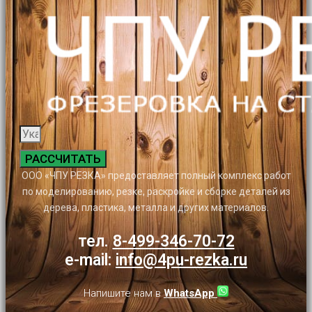
РАССЧИТАТЬ
ООО «ЧПУ РЕЗКА» предоставляет полный комплекс работ
по моделированию, резке, раскройке и сборке деталей из
дерева, пластика, металла и других материалов.
тел.
8-499-346-70-72
e-mail:
info@4pu-rezka.ru
Напишите нам в
WhatsApp