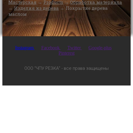
Мастерская
→
Products
→
Обработка материала
→
Изделия из дерева
→
Покрытие дерева
маслом
Instagram
Facebook
Twitter
Google-plus
Pinterest
ООО "ЧПУ РЕЗКА" - все права защищены