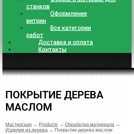
станков
Оформление
витрин
Все категории
работ
Доставка и оплата
Контакты
ПОКРЫТИЕ ДЕРЕВА
МАСЛОМ
Мастерская
→
Products
→
Обработка материала
→
Изделия из дерева
→
Покрытие дерева маслом