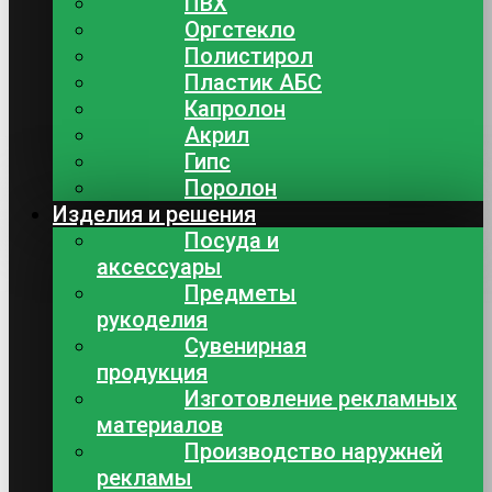
ПВХ
Оргстекло
Полистирол
Пластик АБС
Капролон
Акрил
Гипс
Поролон
Изделия и решения
Посуда и
аксессуары
Предметы
рукоделия
Сувенирная
продукция
Изготовление рекламных
материалов
Производство наружней
рекламы