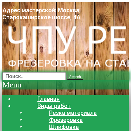
Адрес мастерской: Москва,
Старокаширское шоссе, 4А
Search
Menu
Главная
Виды работ
Резка материала
Фрезеровка
Шлифовка