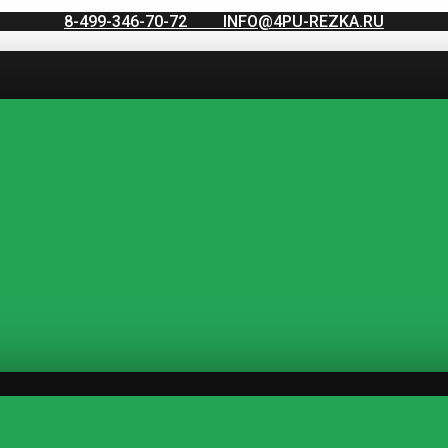
8-499-346-70-72
INFO@4PU-REZKA.RU