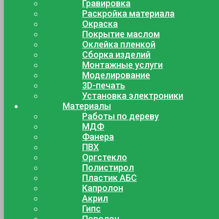
Гравировка
Раскройка материала
Окраска
Покрытие маслом
Оклейка пленкой
Сборка изделий
Монтажные услуги
Моделирование
3D-печать
Установка электроники
Материалы
Работы по дереву
МДФ
Фанера
ПВХ
Оргстекло
Полистирол
Пластик АБС
Капролон
Акрил
Гипс
Поролон