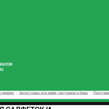
риалов
мы
з дерева
→
Аксессуары для кафе, ресторана и бара
→
Подставк