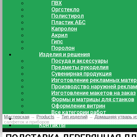
ПВХ
Оргстекло
Полистирол
Пластик АБС
Капролон
Акрил
Гипс
Поролон
Изделия и решения
Посуда и аксессуары
Предметы рукоделия
Сувенирная продукция
Изготовление рекламных мате
Производство наружней рекла
Изготовление макетов на заказ
Формы и матрицы для станков
Оформление витрин
Все категории работ
Мастерская
→
Products
→
Тип изделий
→
Домашняя утварь и
Доставка и оплата
салфеток и приборов
Контакты