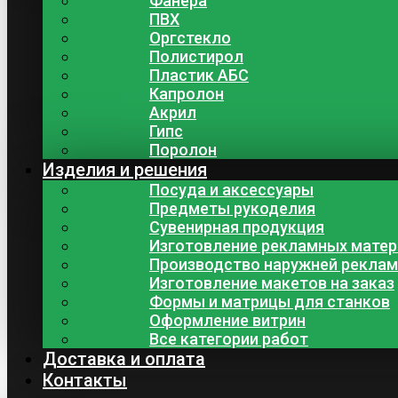
Фанера
ПВХ
Оргстекло
Полистирол
Пластик АБС
Капролон
Акрил
Гипс
Поролон
Изделия и решения
Посуда и аксессуары
Предметы рукоделия
Сувенирная продукция
Изготовление рекламных мате
Производство наружней рекла
Изготовление макетов на заказ
Формы и матрицы для станков
Оформление витрин
Все категории работ
Доставка и оплата
Контакты