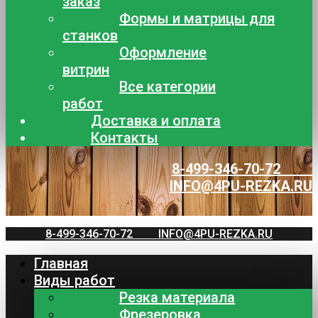
заказ
Формы и матрицы для
станков
Оформление
витрин
Все категории
работ
Доставка и оплата
Контакты
8-499-346-70-72
INFO@4PU-REZKA.RU
8-499-346-70-72
INFO@4PU-REZKA.RU
Главная
Виды работ
Резка материала
Фрезеровка