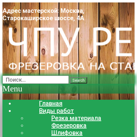
Адрес мастерской: Москва,
Старокаширское шоссе, 4А
Search
Menu
Главная
Виды работ
Резка материала
Фрезеровка
Шлифовка