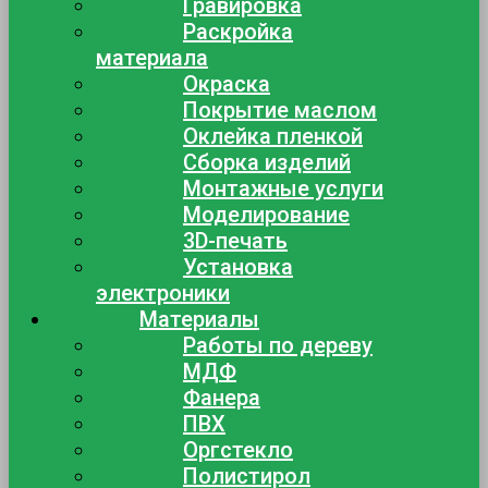
Гравировка
Раскройка
материала
Окраска
Покрытие маслом
Оклейка пленкой
Сборка изделий
Монтажные услуги
Моделирование
3D-печать
Установка
электроники
Материалы
Работы по дереву
МДФ
Фанера
ПВХ
Оргстекло
Полистирол