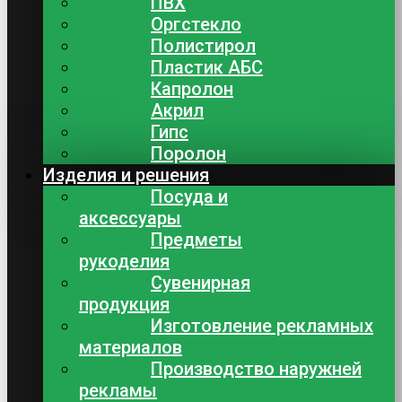
ПВХ
Оргстекло
Полистирол
Пластик АБС
Капролон
Акрил
Гипс
Поролон
Изделия и решения
Посуда и
аксессуары
Предметы
рукоделия
Сувенирная
продукция
Изготовление рекламных
материалов
Производство наружней
рекламы