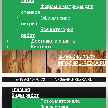
заказ
Формы и матрицы для
станков
Оформление
витрин
Все категории
работ
Доставка и оплата
Контакты
8-499-346-70-72
INFO@4PU-REZKA.RU
8-499-346-70-72
INFO@4PU-REZKA.RU
Главная
Виды работ
Резка материала
Фрезеровка