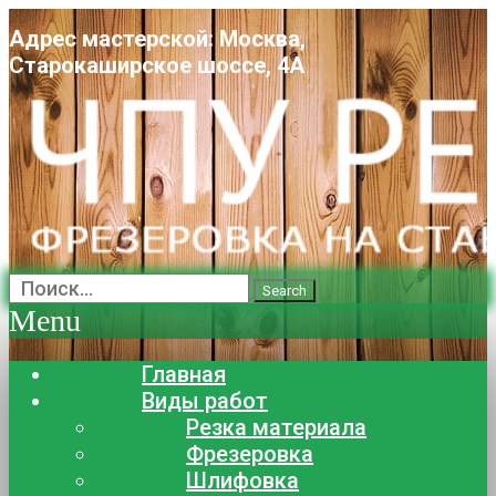
Адрес мастерской: Москва,
Старокаширское шоссе, 4А
Search
Menu
Главная
Виды работ
Резка материала
Фрезеровка
Шлифовка