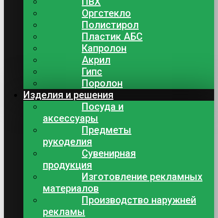
ПВХ
Оргстекло
Полистирол
Пластик АБС
Капролон
Акрил
Гипс
Поролон
Изделия и решения
Посуда и
аксессуары
Предметы
рукоделия
Сувенирная
продукция
Изготовление рекламных
материалов
Производство наружней
рекламы