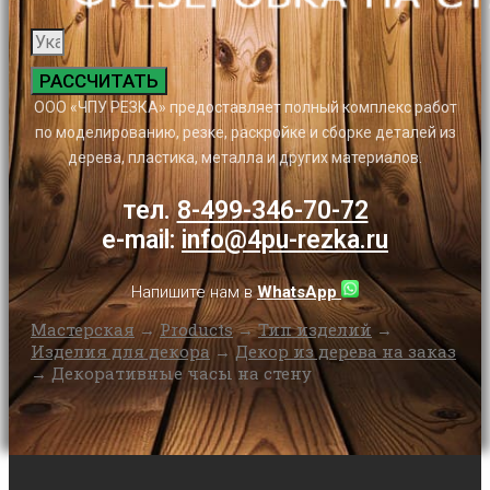
РАССЧИТАТЬ
ООО «ЧПУ РЕЗКА» предоставляет полный комплекс работ
по моделированию, резке, раскройке и сборке деталей из
дерева, пластика, металла и других материалов.
тел.
8-499-346-70-72
e-mail:
info@4pu-rezka.ru
Напишите нам в
WhatsApp
Мастерская
→
Products
→
Тип изделий
→
Изделия для декора
→
Декор из дерева на заказ
→
Декоративные часы на стену