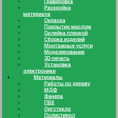
Гравировка
Раскройка
материала
Окраска
Покрытие маслом
Оклейка пленкой
Сборка изделий
Монтажные услуги
Моделирование
3D-печать
Установка
электроники
Материалы
Работы по дереву
МДФ
Фанера
ПВХ
Оргстекло
Полистирол